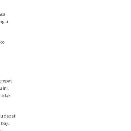
asa
ngsi
iko
tempat
 ini.
 tidak
ju dapat
 baju
ka