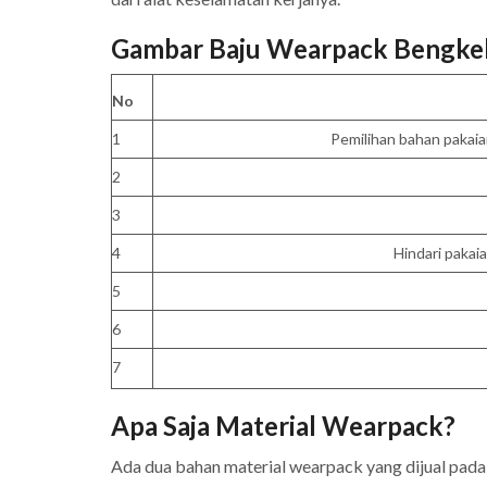
Gambar Baju Wearpack Bengke
No
1
Pemilihan bahan pakai
2
3
4
Hindari pakai
5
6
7
Apa Saja Material Wearpack?
Ada dua bahan material wearpack yang dijual pada 