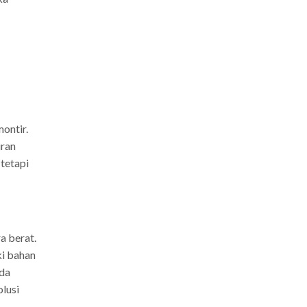
ontir.
iran
 tetapi
a berat.
ki bahan
nda
olusi