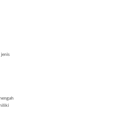
jenis
enengah
iliki