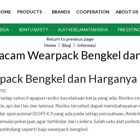
HOME
PRODUCTS
BRANDS
COOPERATION
ABOUT US
KERJA
SEPATU SAFETY
ALAT KESELAMATAN KERJA
FIRE EXTIN
Return to previous page
Home
Blog
Informasi
cam Wearpack Bengkel dan
ck Bengkel dan Harganya
202
hadap sekecil apapun resiko kecelakaan kerja yang ada. Resiko-re
ia, api dari las dan lainnya. Resiko tersebut dapat membahayakan
andar operasional (SOP) K3 yang ada pada setiap perusahaan, Anda 
lai pekerjaan agar terhindar dari cedera. Salah satu alat pelindu
 pelindung seperti baju wearpack bengkel.