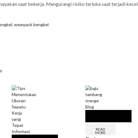
ayakan saat bekerja. Mengurangi risiko terluka saat terjadi kece
engkel
,
wearpack bengkel
ty
Blog
READ
Informasi
MORE