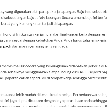
ty yang digunakan oleh para pekerja lapangan. Baju ini disebut bi
i disebut dengan baju safety lapangan. Secara umum, baju ini berfu
a berat yang kemungkinan terjadi di lapangan.
n kondisi lingkungan kerja mulai dari lingkungan kerja dengan res
u yang sesuai dengan kebutuhan Anda, Anda harus tahu jenis-jenis
earpack
dari masing-masing jenis yang ada.
u meminimalisir cedera yang kemungkinan didapatkan pekerja di 
nda sebaiknya menggunakan alat pelindung diri (APD) seperti baju
ri paparan cairan seperti oli di tempat kerja sehingga oli tersebut
bantu anda lebih mudah dikenali ketika belaja. Perbedaan warna ba
aju ini juga dapat dicustom dengan logo perusahaan anda sehingga
ack yang keren akan membuat anda tampak lebih bersemangan keti