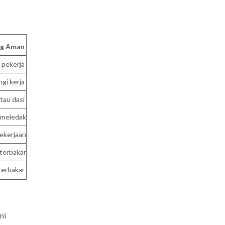
ng Aman
 pekerja
ngi kerja
tau dasi
n meledak
ekerjaan
terbakar
terbakar
ni