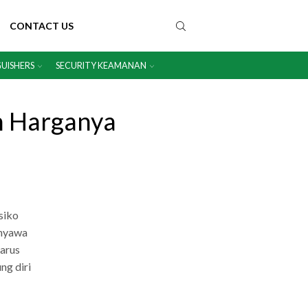
CONTACT US
GUISHERS
SECURITY KEAMANAN
 Harganya
siko
 nyawa
harus
ng diri