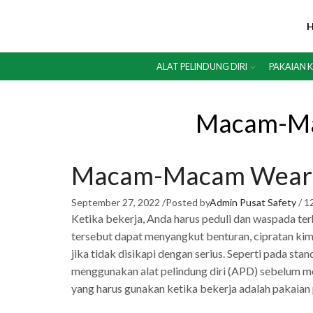
ALAT PELINDUNG DIRI
PAKAIAN 
Macam-Ma
Macam-Macam Wearpa
September 27, 2022
/
Posted by
Admin Pusat Safety
/
1
Ketika bekerja, Anda harus peduli dan waspada ter
tersebut dapat menyangkut benturan, cipratan kim
jika tidak disikapi dengan serius. Seperti pada st
menggunakan alat pelindung diri (APD) sebelum memu
yang harus gunakan ketika bekerja adalah pakaian