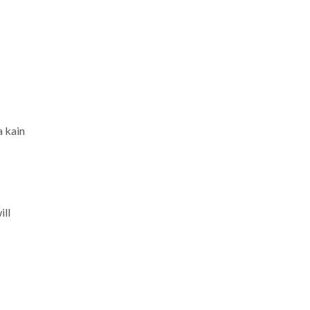
a kain
ill