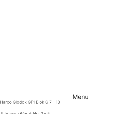
Menu
Harco Glodok GF1 Blok G 7 – 18
Jl. Hayam Wuruk No. 2 – 5