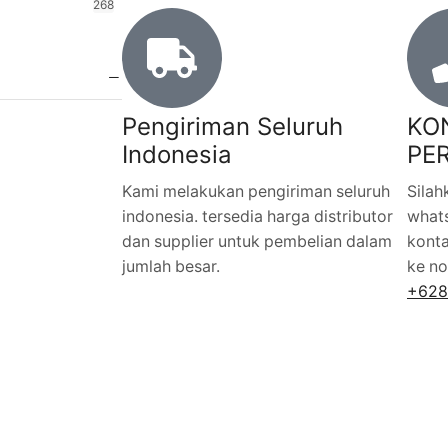
268
Pengiriman Seluruh
KO
Indonesia
PE
Kami melakukan pengiriman seluruh
Silah
indonesia. tersedia harga distributor
whats
dan supplier untuk pembelian dalam
konta
jumlah besar.
ke no
+628