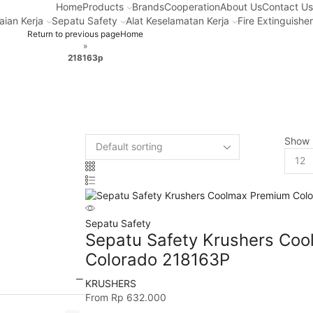
Home
Products
Brands
Cooperation
About Us
Contact U
aian Kerja
Sepatu Safety
Alat Keselamatan Kerja
Fire Extinguishe
Return to previous page
Home
»
218163p
Show
Sepatu Safety
Sepatu Safety Krushers Co
Colorado 218163P
KRUSHERS
From
Rp
632.000