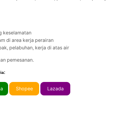
ng keselamatan
m di area kerja perairan
k, pelabuhan, kerja di atas air
dan pemesanan.
ia:
ia
Shopee
Lazada