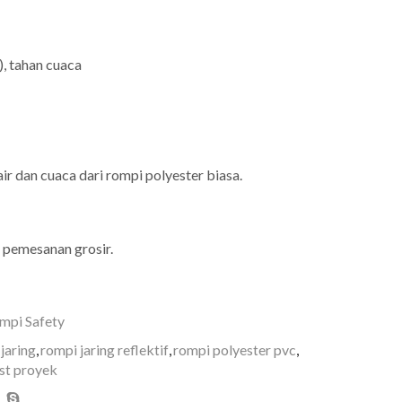
), tahan cuaca
r dan cuaca dari rompi polyester biasa.
 pemesanan grosir.
mpi Safety
jaring
,
rompi jaring reflektif
,
rompi polyester pvc
,
est proyek