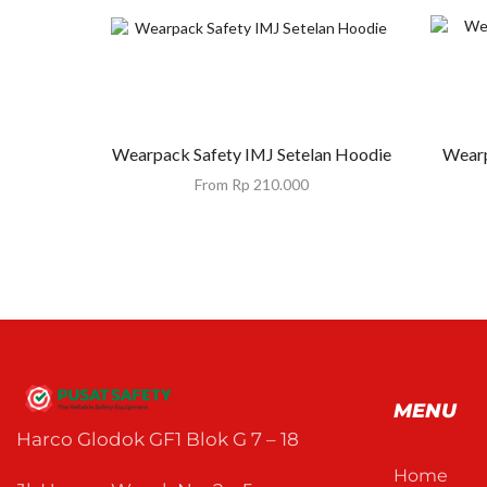
Wearpack Safety IMJ Setelan Hoodie
Wear
From
Rp
210.000
MENU
Harco Glodok GF1 Blok G 7 – 18
Home