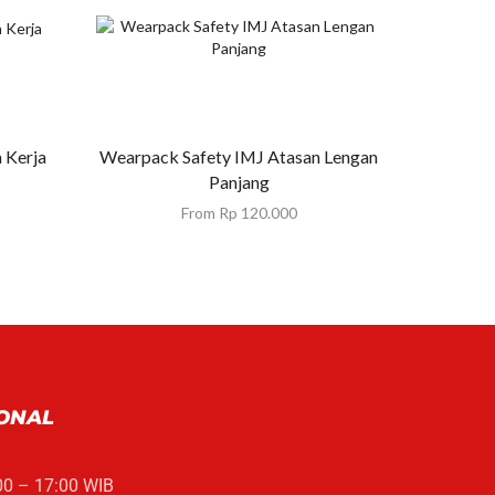
 Kerja
Wearpack Safety IMJ Atasan Lengan
Wearpa
Panjang
From
Rp
120.000
ONAL
00 – 17:00 WIB