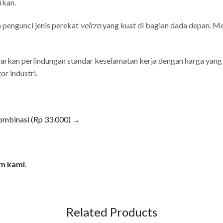
ikan.
engunci jenis perekat
velcro
yang kuat di bagian dada depan. 
kan perlindungan standar keselamatan kerja dengan harga yang s
r industri.
ombinasi (Rp 33.000) →
im kami
.
Related Products