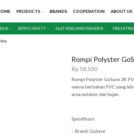
HOME
PRODUCTS
BRANDS
COOPERATION
ABOUT US
KERJA
SEPATU SAFETY
ALAT KESELAMATAN KERJA
FIRE EXTIN
fety
Rompi Polyster Go
Rp
58.500
Rompi Polyster GoSave 3K PV
warna berbahan PVC yang lebih
area outdoor dan hujan.
Spesifikasi:
– Brand: GoSave