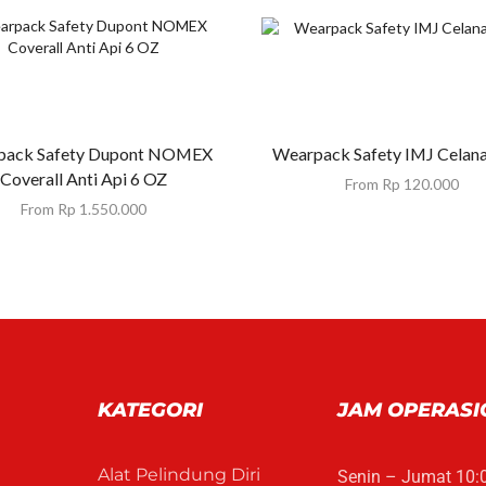
pack Safety Dupont NOMEX
Wearpack Safety IMJ Celana
Coverall Anti Api 6 OZ
From
Rp
120.000
From
Rp
1.550.000
KATEGORI
JAM OPERASI
Alat Pelindung Diri
Senin – Jumat 10: