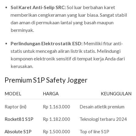
Sol Karet Anti-Selip SRC:
Sol luar berbahan karet
memberikan cengkeraman yang luar biasa. Sangat stabil
dan aman di permukaan lantai yang basah maupun
berminyak.
Perlindungan Elektrostatik ESD:
Memiliki fitur anti-
statis untuk mencegah aliran listrik statis. Melindungi
komponen elektronik sensitif di tempat kerja Anda dari
kerusakan.
Premium S1P Safety Jogger
MODEL
HARGA
KEUNGGULAN
Raptor (ini)
Rp 1.163.000
Desain atletik premium
Rocket81 S1P
Rp 1.182.000
Teknologi terbaru 2024
Absolute S1P
Rp 1.500.000
Top of line S1P