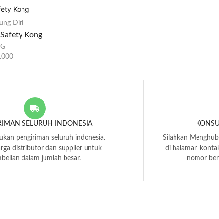
ung Diri
 Safety Kong
NG
.000
RIMAN SELURUH INDONESIA
KONSU
kan pengiriman seluruh indonesia.
Silahkan Menghubu
arga distributor dan supplier untuk
di halaman kontak
belian dalam jumlah besar.
nomor beri